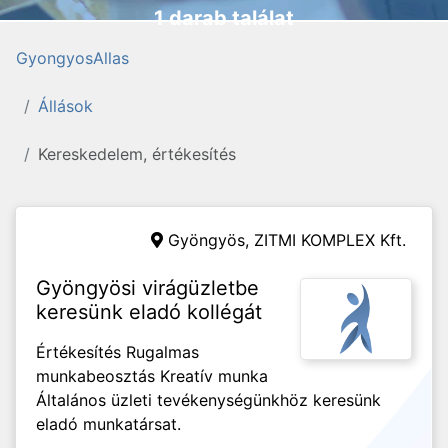
1 darab találat
GyongyosAllas
Állások
Kereskedelem, értékesítés
Gyöngyös,
ZITMI KOMPLEX Kft.
Gyöngyösi virágüzletbe
keresünk eladó kollégát
Értékesítés Rugalmas
munkabeosztás Kreatív munka
Általános üzleti tevékenységünkhöz keresünk
eladó munkatársat.