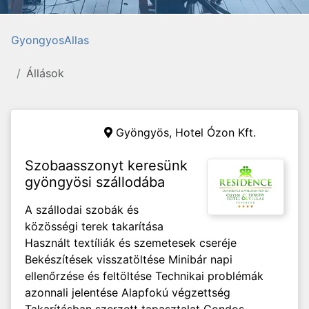
GyongyosAllas
Állások
Gyöngyös,
Hotel Ózon Kft.
Szobaasszonyt keresünk
gyöngyösi szállodába
A szállodai szobák és
közösségi terek takarítása
Használt textíliák és szemetesek cseréje
Bekészítések visszatöltése Minibár napi
ellenőrzése és feltöltése Technikai problémák
azonnali jelentése Alapfokú végzettség