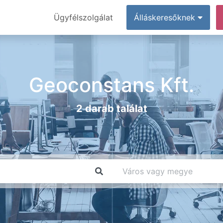
Ügyfélszolgálat
Álláskeresőknek
Geoconstans Kft.
2 darab találat