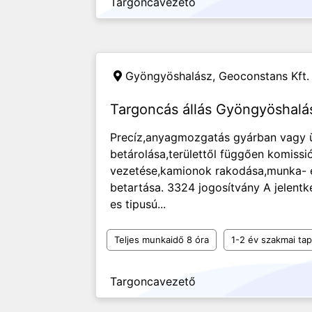
Targoncavezető
Gyöngyöshalász,
Geoconstans Kft.
Targoncás állás Gyöngyöshalá
Precíz,anyagmozgatás gyárban vagy üz
betárolása,területtől függően komiss
vezetése,kamionok rakodása,munka- é
betartása. 3324 jogosítvány A jelent
es tipusú...
Teljes munkaidő 8 óra
1-2 év szakmai tap
Targoncavezető