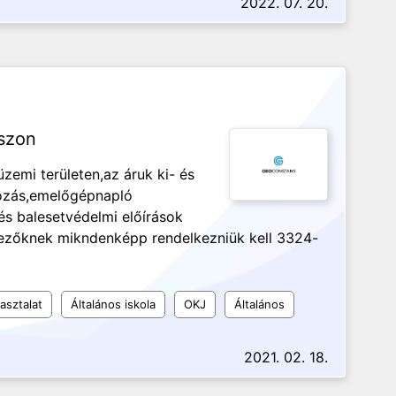
2022. 07. 20.
szon
emi területen,az áruk ki- és
iózás,emelőgépnapló
s balesetvédelmi előírások
kezőknek mikndenképp rendelkezniük kell 3324-
asztalat
Általános iskola
OKJ
Általános
2021. 02. 18.