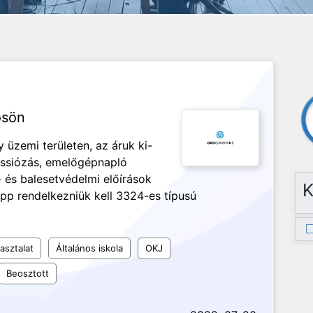
ösön
üzemi területen, az áruk ki-
missiózás, emelőgépnapló
és balesetvédelmi előírások
K
pp rendelkezniük kell 3324-es típusú
asztalat
Általános iskola
OKJ
Beosztott