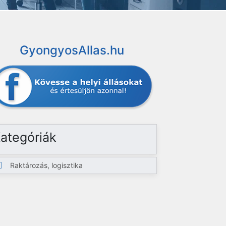
GyongyosAllas.hu
ategóriák
Raktározás, logisztika