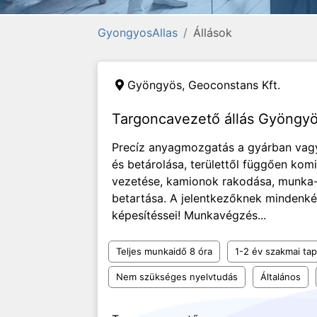
GyongyosAllas
Állások
Gyöngyös,
Geoconstans Kft.
Targoncavezető állás Gyöngy
Precíz anyagmozgatás a gyárban vagy 
és betárolása, területtől függően ko
vezetése, kamionok rakodása, munka- 
betartása. A jelentkezőknek mindenké
képesítéssei! Munkavégzés...
Teljes munkaidő 8 óra
1-2 év szakmai tap
Nem szükséges nyelvtudás
Általános