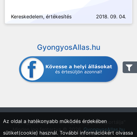
Kereskedelem, értékesítés
2018. 09. 04.
GyongyosAllas.hu
Az oldal a hatékonyabb működés érdekében
"Gyöngyös, Heves vármegyei régió állásportálja"
Minden jog fentartva © 2026.
GyongyosAllas.hu
sütiket(cookie) használ. További információkért olvassa
Üzemeltető: IT-Nav Hungary Kft. | "Az elsők közé