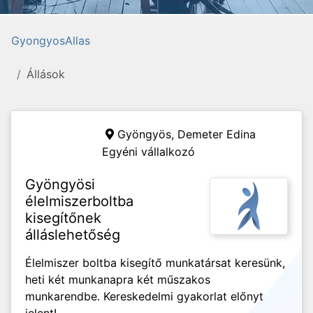
GyongyosAllas
Állások
Gyöngyös,
Demeter Edina
Egyéni vállalkozó
Gyöngyösi
élelmiszerboltba
kisegítőnek
álláslehetőség
Élelmiszer boltba kisegítő munkatársat keresünk,
heti két munkanapra két műszakos
munkarendbe. Kereskedelmi gyakorlat előnyt