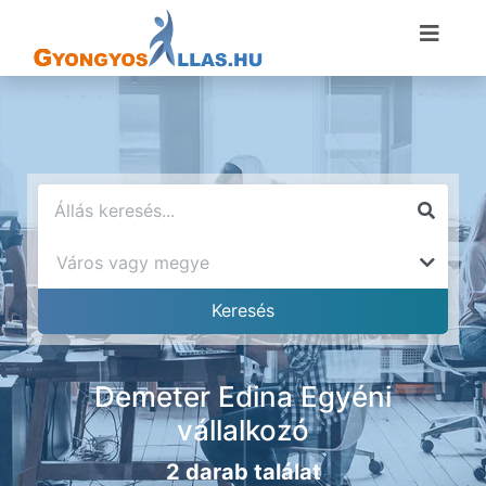
Demeter Edina Egyéni
vállalkozó
2 darab találat