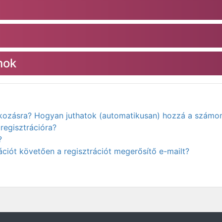
mok
atkozásra? Hogyan juthatok (automatikusan) hozzá a számo
regisztrációra?
?
ciót követően a regisztrációt megerősítő e-mailt?