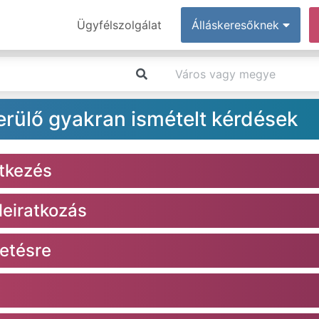
Ügyfélszolgálat
Álláskeresőknek
erülő gyakran ismételt kérdések
ntkezés
 leiratkozás
detésre