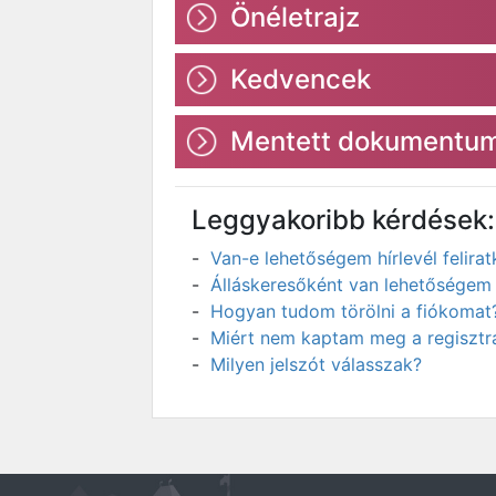
Önéletrajz
Kedvencek
Mentett dokumentu
Leggyakoribb kérdések:
Van-e lehetőségem hírlevél felir
Álláskeresőként van lehetőségem 
Hogyan tudom törölni a fiókomat
Miért nem kaptam meg a regisztrá
Milyen jelszót válasszak?