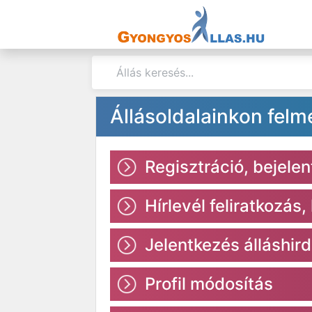
Állásoldalainkon felm
Regisztráció, bejele
Hírlevél feliratkozás,
Jelentkezés álláshir
Profil módosítás