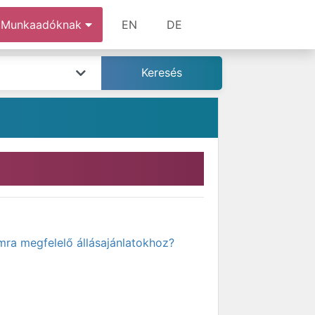
Munkaadóknak
EN
DE
mra megfelelő állásajánlatokhoz?