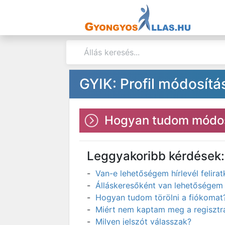
GYIK: Profil módosítá
Hogyan tudom módos
Leggyakoribb kérdések:
Van-e lehetőségem hírlevél felir
Álláskeresőként van lehetőségem 
Hogyan tudom törölni a fiókomat
Miért nem kaptam meg a regisztrá
Milyen jelszót válasszak?