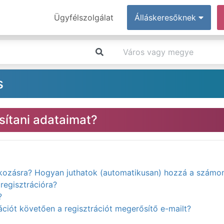
Ügyfélszolgálat
Álláskeresőknek
s
ítani adataimat?
atkozásra? Hogyan juthatok (automatikusan) hozzá a számo
regisztrációra?
?
ciót követően a regisztrációt megerősítő e-mailt?