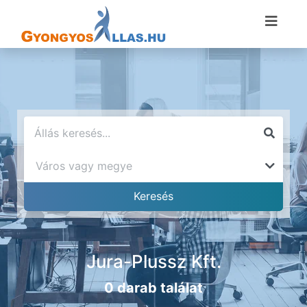
Jura-Plussz Kft.
0 darab találat