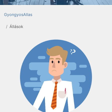
GyongyosAllas
Állások