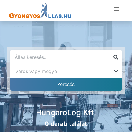
HungaroLog Kft.
0 darab találat