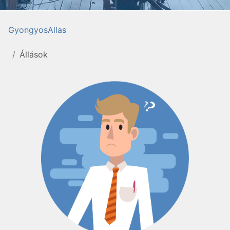
GyongyosAllas
Állások